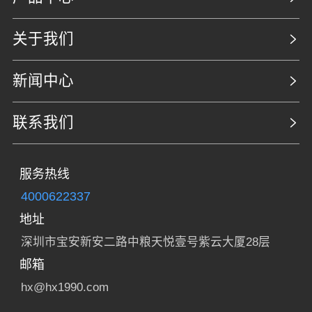
关于我们
新闻中心
联系我们
服务热线
4000622337
地址
深圳市宝安新安二路中粮天悦壹号紫云大厦28层
邮箱
hx@hx1990.com