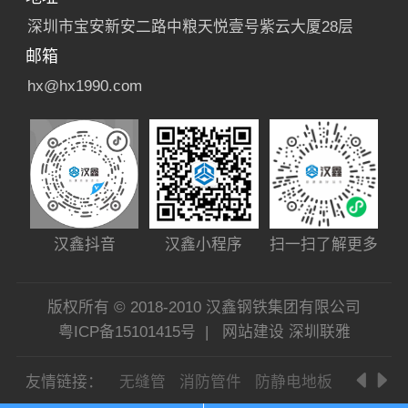
深圳市宝安新安二路中粮天悦壹号紫云大厦28层
邮箱
hx@hx1990.com
汉鑫小程序
扫一扫了解更多
汉鑫抖音
版权所有 © 2018-2010 汉鑫钢铁集团有限公司
粤ICP备15101415号
|
网站建设
深圳联雅
友情链接：
无缝管
消防管件
防静电地板
螺旋钢管