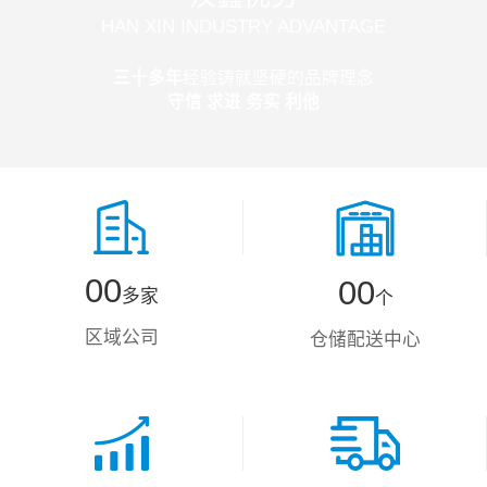
HAN XIN INDUSTRY ADVANTAGE
三十多年
经验铸就坚硬的品牌理念
守信 求进 务实 利他
0
0
0
0
多家
个
1
1
1
1
区域公司
仓储配送中心
2
2
2
2
3
3
3
3
4
4
4
4
5
5
5
5