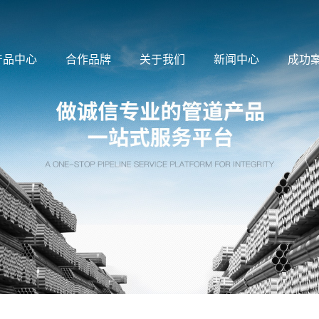
产品中心
合作品牌
关于我们
新闻中心
成功
公司简介
公司新闻
：
镀锌钢管
自动喷淋系统
消火栓系统
阀门系列
镀锌导
企业文化
行业动态
水：
镀锌钢管
阀门系列
螺旋钢管
不锈钢管
球墨铸
发展历程
：
镀锌钢管
焊接钢管
螺旋钢管
无缝钢管
玛钢
团队风采
材：
镀锌方矩管
焊接钢管
螺旋钢管
无缝钢管
角
公司照片
下属公司