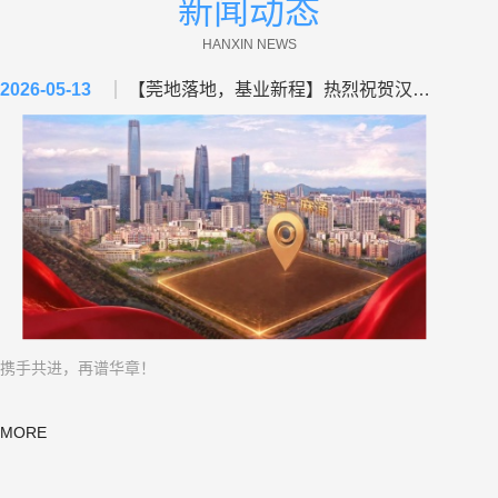
新闻动态
5
5
5
5
5
5
5
5
5
HANXIN NEWS
6
6
6
6
6
6
6
6
6
2026-05-13
【莞地落地，基业新程】热烈祝贺汉鑫集团成功摘地，铸就发展新基石！
7
7
7
7
7
7
7
7
7
8
8
8
8
8
8
8
8
8
9
9
9
9
9
9
9
9
9
0
0
0
0
0
0
0
0
0
1
1
1
1
1
1
1
1
1
2
2
2
2
2
2
2
2
2
携手共进，再谱华章！
3
3
3
3
3
3
3
3
3
4
4
4
4
4
4
4
4
4
MORE
5
5
5
5
5
5
5
5
5