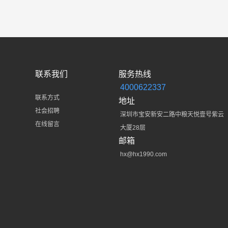
6
6
6
6
6
6
6
6
6
7
7
7
7
7
7
7
7
7
8
8
8
8
8
8
8
8
8
9
9
9
9
9
9
9
9
9
联系我们
服务热线
4000622337
联系方式
地址
社会招聘
深圳市宝安新安二路中粮天悦壹号紫云
在线留言
大厦28层
邮箱
hx@hx1990.com