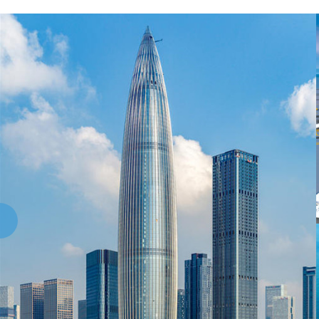
项目，是深圳大空港地区规划发展的重要组成部分，深圳机
建3800*60m跑道一条，45.1万平方米的T3航站楼、
服务区和综合交通系统等。
港珠澳大桥位于中国广东省伶仃洋区域内，是中国一座连
接香港、珠海和澳门的超大型跨海工程，全长55公里，是
世界上已建最长的跨海大桥。港珠澳大桥工程规模大、工
期短，技术新、经验少，工序多、专业广，要求高、难点