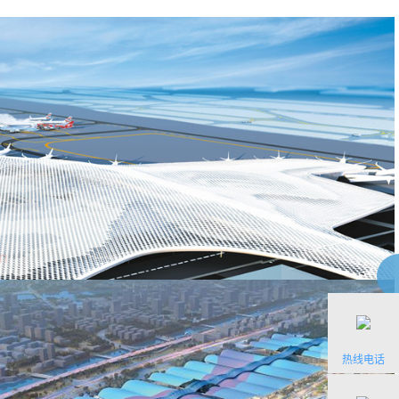
深圳湾科技生态园地处深圳湾区的核心地带，是深圳湾片
深圳湾体育中心位于深圳南山后海，是2011年第26届世
区剩余的最大面积的可建设用地，其紧邻前海深港合作区
市景观和公共活动空间。
后海开发中心和大沙河高尔夫球场，周边路网完善，轨道
交通便利，连接香港及深圳城市重要功能区的交通极为便
了解详细
了解详细
捷，区位条件非常优越。
热线电话