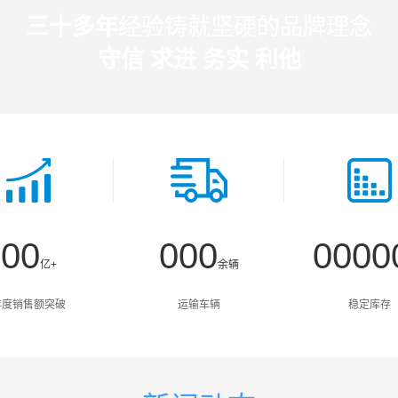
三十多年
经验铸就坚硬的品牌理念
守信 求进 务实 利他
0
0
0
0
0
0
0
0
0
亿+
余辆
1
1
1
1
1
1
1
1
1
年度销售额突破
运输车辆
稳定库存
2
2
2
2
2
2
2
2
2
3
3
3
3
3
3
3
3
3
4
4
4
4
4
4
4
4
4