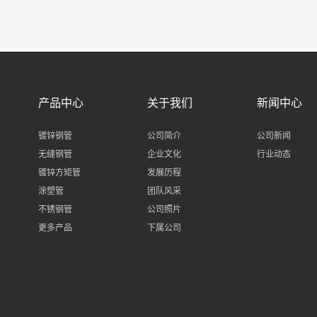
6
6
6
6
7
7
7
7
8
8
8
8
9
9
9
9
产品中心
关于我们
新闻中心
镀锌钢管
公司简介
公司新闻
无缝钢管
企业文化
行业动态
镀锌方矩管
发展历程
涂塑管
团队风采
不锈钢管
公司照片
更多产品
下属公司