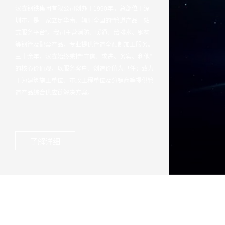
汉鑫钢铁集团有限公司创办于1990年，总部位于深
圳市，是一家立足华南、辐射全国的“管道产品一站
式服务平台”。我司主营消防、暖通、给排水、钢构
等钢管及配套产品，专业提供管道全预制加工服务。
三十余年，汉鑫始终秉持“守信、求进、务实、利他”
的核心价值观，以服务客户、创造价值为己任；致力
于为建筑施工单位、市政工程单位及分销商等提供管
道产品综合供应链解决方案。
了解详细