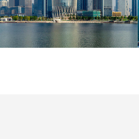
了解详细
多，在道路设计、使用年限以及防撞防震、抗洪抗风等方
面均有超高标准。其中，工程量最大、技术难度最高的主
体工程，采用了桥-岛-遂于一体的结合方案，全长29.6公
里，包括了6.7公里的海底隧道和22.9公里桥梁；现港珠澳
大桥已于2018年10月24日正式通车运营。