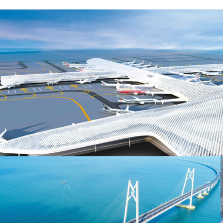
深圳国际会展中心是由深圳市委市政府投资建设的重大项
目，项目位于宝安机场以北、空港新城南部，总建筑面积
达158万平方米，相当于6座“鸟巢”，项目总用钢量达27万
吨，相当于39座埃菲尔铁塔，为全球房屋建筑领域之最。