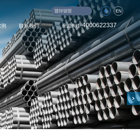
EN
中
4000622337
全国热线:
案例
联系我们
联系方式
线管
电线电缆
镀锌无缝钢管
涂塑管
社会招聘
铁管
涂塑管
衬塑管
玛钢管件
在线留言
管件
角钢
槽钢
镀锌板
钢
槽钢
工字钢
镀锌板