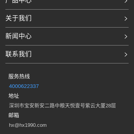
产品中心
关于我们
新闻中心
联系我们
服务热线
4000622337
地址
深圳市宝安新安二路中粮天悦壹号紫云大厦28层
邮箱
hx@hx1990.com